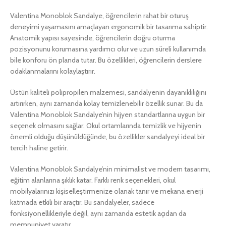
Valentina Monoblok Sandalye, öğrencilerin rahat bir oturuş
deneyimi yaşamasını amaçlayan ergonomik bir tasarıma sahiptir.
Anatomik yapısı sayesinde, öğrencilerin doğru oturma
pozisyonunu korumasına yardımcı olur ve uzun süreli kullanımda
bile konforu ön planda tutar. Bu özellikleri, öğrencilerin derslere
odaklanmalarını kolaylaştırır.
Üstün kaliteli polipropilen malzemesi, sandalyenin dayanıklılığını
artırırken, aynı zamanda kolay temizlenebilir özellik sunar. Bu da
Valentina Monoblok Sandalye’nin hijyen standartlarına uygun bir
seçenek olmasını sağlar. Okul ortamlarında temizlik ve hijyenin
önemli olduğu düşünüldüğünde, bu özellikler sandalyeyi ideal bir
tercih haline getirir.
Valentina Monoblok Sandalye’nin minimalist ve modern tasarımı,
eğitim alanlarına şıklık katar. Farklı renk seçenekleri, okul
mobilyalarınızı kişiselleştirmenize olanak tanır ve mekana enerji
katmada etkili bir araçtır. Bu sandalyeler, sadece
fonksiyonellikleriyle değil, aynı zamanda estetik açıdan da
memnuniyet yaratır.