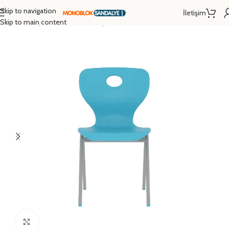
Skip to navigation
İletişim
Ana Sayfa
/
Eğitim Donanımları
/
Öğrenci Sandalyesi
/
Monoblok Sandalye
Skip to main content
Click to enlarge