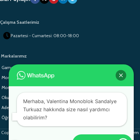
Çalışma Saatlerimiz
Pazartesi - Cumartesi: 08:00-18:00
Markalarımız
Gamo Okul Mobilyaları
Gamo School Furniture
Monoblok Sandalye
Monoblok Sandalye
Monoblok Sandalye
Gamo School Furniture
Okul Sırası
Adem Koç Plastik
Merhaba, Valentina Monoblok Sandalye
Adem Koç Plastik
Adem Koç Plastik
Turkuaz hakkında size nasıl yardımcı
olabilirim?
Öğrenci Sırası
Copyright 2025 © Her hakkı Saklıdır. monobloksandalye.com.tr bir
Adem
Koç
markasıdır.