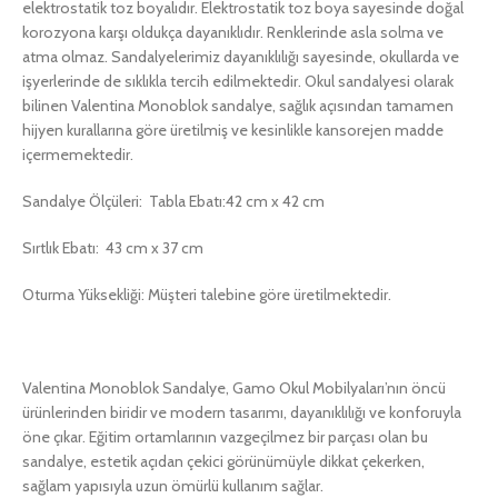
elektrostatik toz boyalıdır. Elektrostatik toz boya sayesinde doğal
korozyona karşı oldukça dayanıklıdır. Renklerinde asla solma ve
atma olmaz. Sandalyelerimiz dayanıklılığı sayesinde, okullarda ve
işyerlerinde de sıklıkla tercih edilmektedir. Okul sandalyesi olarak
bilinen Valentina Monoblok sandalye, sağlık açısından tamamen
hijyen kurallarına göre üretilmiş ve kesinlikle kansorejen madde
içermemektedir.
Sandalye Ölçüleri: Tabla Ebatı:42 cm x 42 cm
Sırtlık Ebatı: 43 cm x 37 cm
Oturma Yüksekliği: Müşteri talebine göre üretilmektedir.
Valentina Monoblok Sandalye, Gamo Okul Mobilyaları’nın öncü
ürünlerinden biridir ve modern tasarımı, dayanıklılığı ve konforuyla
öne çıkar. Eğitim ortamlarının vazgeçilmez bir parçası olan bu
sandalye, estetik açıdan çekici görünümüyle dikkat çekerken,
sağlam yapısıyla uzun ömürlü kullanım sağlar.