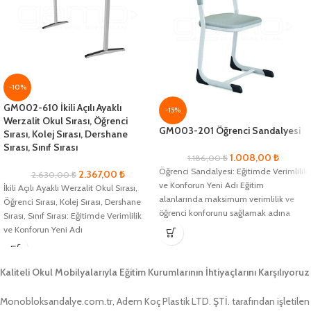
-10%
GM002-610 İkili Açılı Ayaklı
-15%
Werzalit Okul Sırası, Öğrenci
GM003-201 Öğrenci Sandalyesi
Sırası, Kolej Sırası, Dershane
Sırası, Sınıf Sırası
1.008,00
₺
1.186,00
₺
Öğrenci Sandalyesi: Eğitimde Verimlilik
2.367,00
₺
2.630,00
₺
ve Konforun Yeni Adı Eğitim
İkili Açılı Ayaklı Werzalit Okul Sırası,
alanlarında maksimum verimlilik ve
Öğrenci Sırası, Kolej Sırası, Dershane
öğrenci konforunu sağlamak adına
Sırası, Sınıf Sırası: Eğitimde Verimlilik
geliştirilmiş olan Öğrenci
ve Konforun Yeni Adı
Kaliteli Okul Mobilyalarıyla Eğitim Kurumlarının İhtiyaçlarını Karşılıyoruz
Monobloksandalye.com.tr, Adem Koç Plastik LTD. ŞTİ. tarafından işletilen