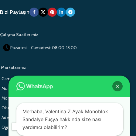
Bizi Paylaşın
Çalışma Saatlerimiz
Pazartesi - Cumartesi: 08:00-18:00
Markalarımız
Gamo Okul Mobilyaları
Gamo School Furniture
Monoblok Sandalye
Monoblok Sandalye
Monoblok Sandalye
Gamo School Furniture
Okul Sırası
Adem Koç Plastik
Merhaba, Valentina Z Ayak Monoblok
Adem Koç Plastik
Adem Koç Plastik
Sandalye Fuşya hakkında size nasıl
yardımcı olabilirim?
Öğrenci Sırası