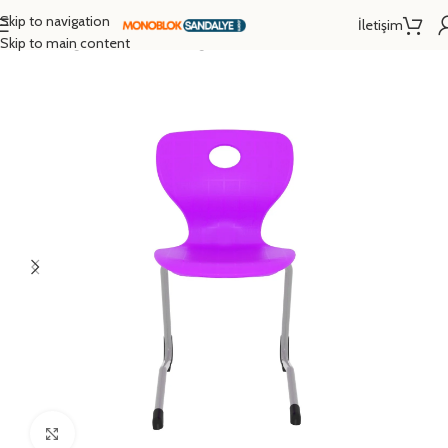
Skip to navigation
İletişim
Ana Sayfa
/
Eğitim Donanımları
/
Öğrenci Sandalyesi
/
Monoblok Sandalye
Skip to main content
Click to enlarge