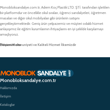
Monobloksandalye.com.tr, Adem Koç Plastik LTD. ŞTİ. tarafından işletilen
bir platformdur ve öncelikle okul sıraları, öğrenci sandalyeleri, öğretmen
masaları ve diğer okul mobilyaları gibi ürünlerin satışını
gerçekleştirmektedir. Geniş ürün yelpazemiz ve müşteri odaklı hizmet
anlayışımız ile eğitim kurumlarının ihtiyaçlarını en iyi şekilde karşılamayı
amaçlıyoruz.
Müşteri Memnuniyeti ve Kaliteli Hizmet İlkemizdir
Devamını oku
Monobloksandalye.com.tr olarak, müşteri memnuniyetini her zaman ön
planda tutuyor ve yüksek kaliteli ürünlerimizle müşterilerimize güvenilir bir
alışveriş deneyimi sunmayı hedefliyoruz. Profesyonel ekibimiz ve
zamanında teslimat garantimizle eğitim kurumlarının ihtiyaçlarına hızlı ve
etkili çözümler sunarak sektörde öncü bir konumda yer almayı
Monobloksandalye.com.tr
amaçlıyoruz.
Hakkımızda
İletişim
Kataloglar