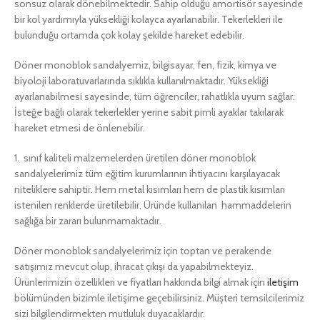
sonsuz olarak dönebilmektedir. Sahip olduğu amortisör sayesinde
bir kol yardımıyla yüksekliği kolayca ayarlanabilir. Tekerlekleri ile
bulunduğu ortamda çok kolay şekilde hareket edebilir.
Döner monoblok sandalyemiz, bilgisayar, fen, fizik, kimya ve
biyoloji laboratuvarlarında sıklıkla kullanılmaktadır. Yüksekliği
ayarlanabilmesi sayesinde, tüm öğrenciler, rahatlıkla uyum sağlar.
İsteğe bağlı olarak tekerlekler yerine sabit pimli ayaklar takılarak
hareket etmesi de önlenebilir.
1. sınıf kaliteli malzemelerden üretilen döner monoblok
sandalyelerimiz tüm eğitim kurumlarının ihtiyacını karşılayacak
niteliklere sahiptir. Hem metal kısımları hem de plastik kısımları
istenilen renklerde üretilebilir. Üründe kullanılan hammaddelerin
sağlığa bir zararı bulunmamaktadır.
Döner monoblok sandalyelerimiz için toptan ve perakende
satışımız mevcut olup, ihracat çıkışı da yapabilmekteyiz.
Ürünlerimizin özellikleri ve fiyatları hakkında bilgi almak için
iletişim
bölümünden bizimle iletişime geçebilirsiniz. Müşteri temsilcilerimiz
sizi bilgilendirmekten mutluluk duyacaklardır.