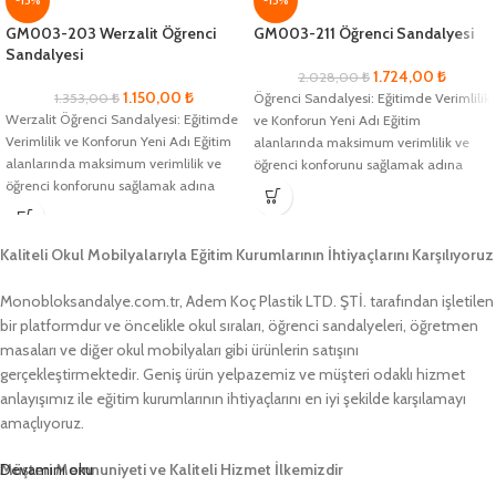
-15%
-15%
GM003-203 Werzalit Öğrenci
GM003-211 Öğrenci Sandalyesi
Sandalyesi
1.724,00
₺
2.028,00
₺
1.150,00
₺
1.353,00
₺
Öğrenci Sandalyesi: Eğitimde Verimlilik
Werzalit Öğrenci Sandalyesi: Eğitimde
ve Konforun Yeni Adı Eğitim
Verimlilik ve Konforun Yeni Adı Eğitim
alanlarında maksimum verimlilik ve
alanlarında maksimum verimlilik ve
öğrenci konforunu sağlamak adına
öğrenci konforunu sağlamak adına
geliştirilmiş olan Öğrenci
geliştirilmiş olan
Kaliteli Okul Mobilyalarıyla Eğitim Kurumlarının İhtiyaçlarını Karşılıyoruz
Monobloksandalye.com.tr, Adem Koç Plastik LTD. ŞTİ. tarafından işletilen
bir platformdur ve öncelikle okul sıraları, öğrenci sandalyeleri, öğretmen
masaları ve diğer okul mobilyaları gibi ürünlerin satışını
gerçekleştirmektedir. Geniş ürün yelpazemiz ve müşteri odaklı hizmet
anlayışımız ile eğitim kurumlarının ihtiyaçlarını en iyi şekilde karşılamayı
amaçlıyoruz.
Müşteri Memnuniyeti ve Kaliteli Hizmet İlkemizdir
Devamını oku