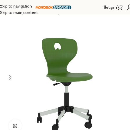
Skip to navigation
İletişim
Ana Sayfa
/
Eğitim Donanımları
/
Öğrenci Sandalyesi
/
Monoblok Sandalye
Skip to main content
Click to enlarge