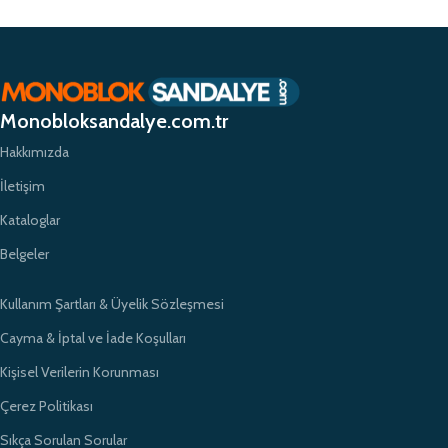
Monobloksandalye.com.tr olarak, müşteri memnuniyetini her zaman ön
planda tutuyor ve yüksek kaliteli ürünlerimizle müşterilerimize güvenilir bir
alışveriş deneyimi sunmayı hedefliyoruz. Profesyonel ekibimiz ve
zamanında teslimat garantimizle eğitim kurumlarının ihtiyaçlarına hızlı ve
etkili çözümler sunarak sektörde öncü bir konumda yer almayı
Monobloksandalye.com.tr
amaçlıyoruz.
Hakkımızda
İletişim
Kataloglar
Belgeler
Kullanım Şartları & Üyelik Sözleşmesi
Cayma & İptal ve İade Koşulları
Kişisel Verilerin Korunması
Çerez Politikası
Sıkça Sorulan Sorular